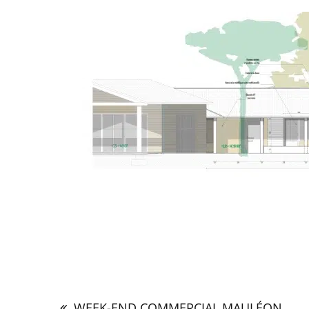
Navigation
de
WEEK-END COMMERCIAL MAULÉON